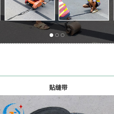
Previous slide
Next slide
贴缝带