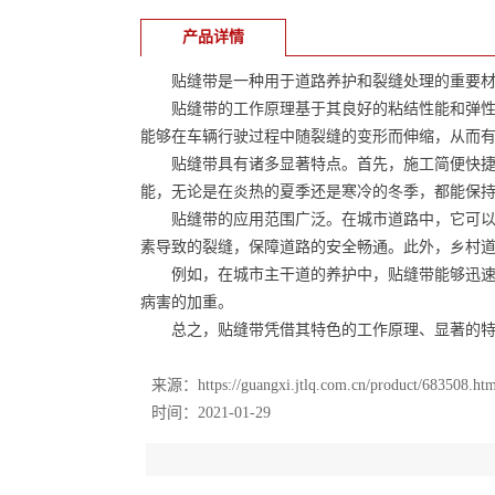
产品详情
贴缝带是一种用于道路养护和裂缝处理的重要材
贴缝带的工作原理基于其良好的粘结性能和弹性。
能够在车辆行驶过程中随裂缝的变形而伸缩，从而
贴缝带具有诸多显著特点。首先，施工简便快捷。
能，无论是在炎热的夏季还是寒冷的冬季，都能保
贴缝带的应用范围广泛。在城市道路中，它可以用
素导致的裂缝，保障道路的安全畅通。此外，乡村
例如，在城市主干道的养护中，贴缝带能够迅速修
病害的加重。
总之，贴缝带凭借其特色的工作原理、显著的特点
来源：
https://guangxi.jtlq.com.cn/product/683508.ht
时间：2021-01-29