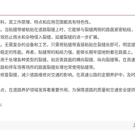
料，其工作原理、特点和应用范围都具有特色性。
当贴缝带被粘贴在道路裂缝上时，它能够与裂缝两侧的路面紧密粘结，
有效防止雨水和杂物侵入裂缝，延缓裂缝的进一步扩展。
无需复杂的设备和工艺，只需将贴缝带直接粘贴在裂缝处即可，明显提
持稳定的性能。再者，贴缝带的粘结力强，能够长期牢固地附着在路面上
于处理各种类型的裂缝，如沥青路面的横向裂缝、纵向裂缝等。在高速
道路和停车场等场所的路面裂缝处理也常使用贴缝带。
复裂缝，减少道路维修对交通的影响。在高速公路的定期养护中，及时
，在道路养护领域发挥着重要作用，为保障道路的质量和交通安全提供
ml