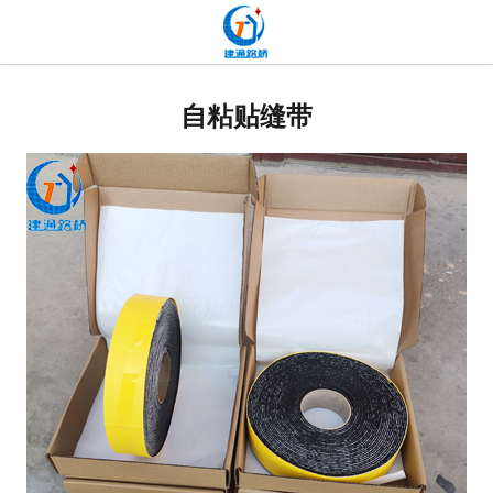
网站首页
贴缝带
自粘贴缝带
抗裂贴
高分子道路密封胶
双面贴
网裂贴