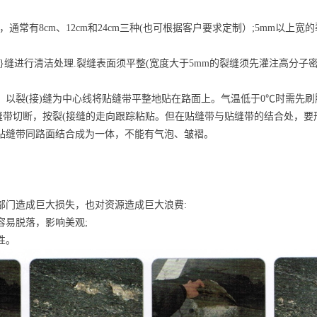
常有8cm、12cm和24cm三
种(也可根据客户要求定制）;5mm以上宽的裂
}缝进行清洁处理.裂缝表面须
平整(宽度大于5mm的裂缝须先灌注高分子
以裂(接)缝为中心线将贴缝带
平整地贴在路面上。气温低于0℃时需先刷
缝带切断，按裂(接缝的走向
跟踪粘贴。但在贴缝带与贴缝带的结合处，要形成
贴缝带同路面结合成为一体，不能有气泡、皱褶。
部门造成巨大损失，也对资源造成巨大浪费:
容易脱落，影响美观;
性。