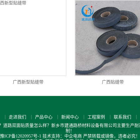
广西新型贴缝带
广西贴缝带
走进我们
产品中心
新闻中心
工程案例
联系我们
？道路双面贴质量怎么样？新乡市建通路桥材料设备有限公司主要生产耐高
制！
豫ICP备12020957号-1
技术支持：中企电商
严禁转载或镜像，违者必究！