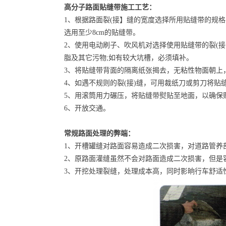
高分子路面贴缝带施工工艺
：
1、根据路面裂(接】缝的宽度选择所用贴缝带的规格，通
选用至少8cm的贴缝带。
2、使用电动刷子、吹风机对选择使用贴缝带的裂(接
脂及其它污物;如有较大坑槽，必须填补。
3、将贴缝带背面的隔离纸张揭去，无粘性物面朝上，
4、如遇不规则的裂(接)缝，可用裁纸刀或剪刀将贴
5、用滚筒用力碾压，将贴缝带熨贴至地面，以确保
6、开放交通。
常规路面处理的弊端
：
1、开槽罐缝对路面容易造成二次损害，对道路管养
2、原路面灌缝虽然不会对路面造成二次损害，但是
3、开挖处理裂缝，处理成本高，同时影晌行车舒适