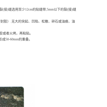
(接)缝选用至少12cm的贴缝带;5mm以下的裂(接)缝
密封胶）.无大的突起、凹陷、松散、碎石或油痕、油
胶或者火烤，再粘贴。
50-60mm的重叠。