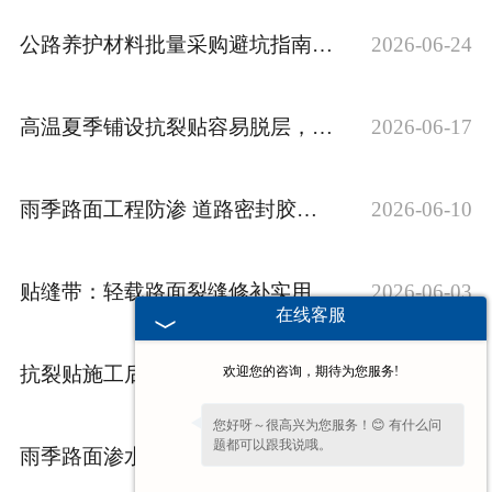
公路养护材料批量采购避坑指南：别只看单价，耐候性才是控本核心
2026-06-24
高温夏季铺设抗裂贴容易脱层，现场施工预处理实操方法
2026-06-17
雨季路面工程防渗 道路密封胶使用经验总结
2026-06-10
贴缝带：轻载路面裂缝修补实用指南
2026-06-03
在线客服
抗裂贴施工后多久能通车？建通路桥为您解答
2026-05-27
欢迎您的咨询，期待为您服务!
您好呀～很高兴为您服务！😊 有什么问
题都可以跟我说哦。
雨季路面渗水怎么办？道路密封胶的防水密封解决方案
2026-05-20