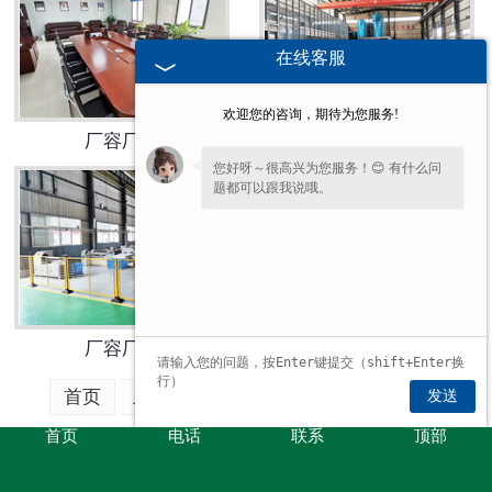
在线客服
欢迎您的咨询，期待为您服务!
厂容厂貌
厂容厂貌
您好呀～很高兴为您服务！😊 有什么问
题都可以跟我说哦。
厂容厂貌
厂容厂貌
首页
上一页
1
2
下一页
末页
发送
首页
电话
联系
顶部