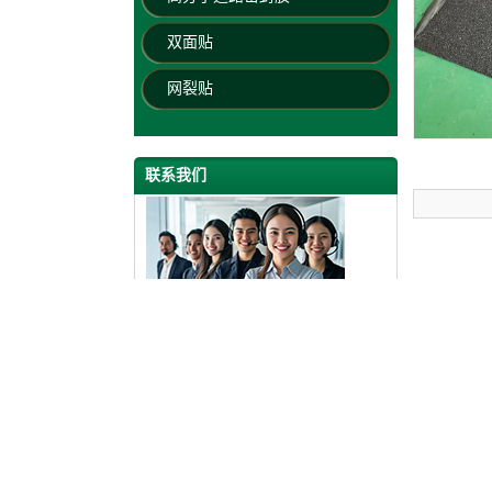
双面贴
网裂贴
联系我们
新乡市建通路桥材料设备有限公司
手机： 18937318900
电话：0373-2098818
传真：0373-5630000
邮箱：
79912007@qq.com
网址：
https://guangxi.jtlq.com.cn/
地址： 河南新乡市新乡县翟坡镇南500米