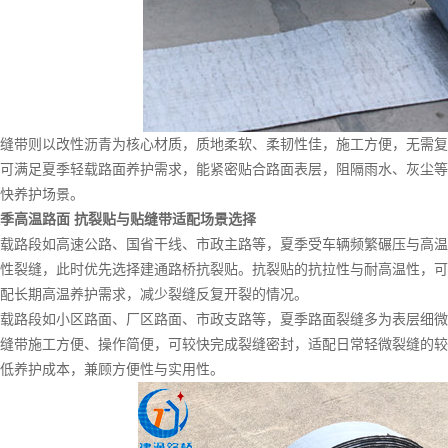
带则以改性沥青为核心材质，质地柔软、柔韧性佳，施工方便，无需复
可满足夏季轻载路面养护需求，能紧密贴合路面表层，阻隔雨水、灰尘等
快养护场景。
季高温路面 抗裂贴与贴缝带适配场景选择
路段如高速公路、国省干线、市政主路等，夏季受车辆频繁碾压与高温
性裂缝，此时优先选择建通路桥抗裂贴。抗裂贴的抗拉性与耐高温性，可
配长期高温养护需求，减少裂缝反复开裂的情况。
路段如小区路面、厂区路面、市政支路等，夏季路面裂缝多为表层细微
缝带施工方便、操作简便，可较快完成裂缝密封，适配日常轻微裂缝的较
低养护成本，兼顾方便性与实用性。