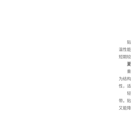
贴缝
温性能
短期较
夏
重载
为结构
性，适
轻载
带。贴
又能降