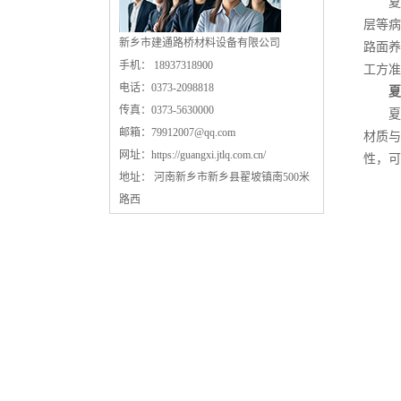
夏季
层等病
新乡市建通路桥材料设备有限公司
路面养
手机： 18937318900
工方准
电话：0373-2098818
夏
传真：0373-5630000
夏季
邮箱：
79912007@qq.com
材质与
网址：
https://guangxi.jtlq.com.cn/
性，可
地址： 河南新乡市新乡县翟坡镇南500米
路西