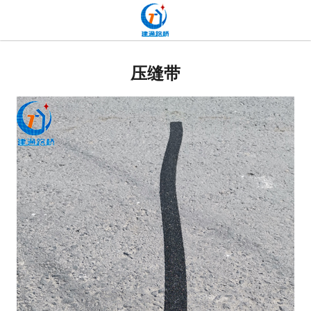
网站首页
贴缝带
压缝带
抗裂贴
高分子道路密封胶
双面贴
网裂贴