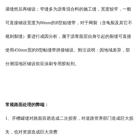
灌缝然后再铺设；窄缝多为沥青混合料的施工缝，宽度较窄，一般
可直接铺设宽度为80mm的B型贴缝带，对于网裂（含龟裂及其它不
规则裂缝）要进行成因分析，属于沥青面层自身引起的裂缝可直接
使用450mm宽的B型帖缝带拼接铺设。附注说明：因地域差异，部
分潮湿地区铺设前应涂刷专用胶粘剂。
常规路面处理的弊端
：
1、开槽罐缝对路面容易造成二次损害，对道路管养部门造成巨大损
失，也对资源造成巨大浪费: