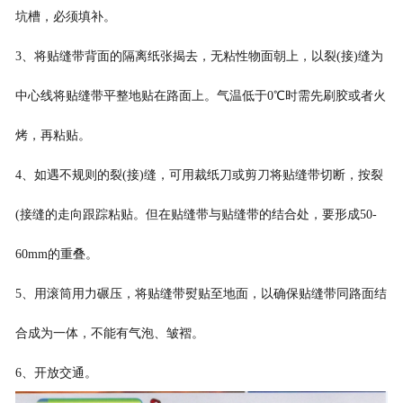
坑槽，必须填补。
3、将贴缝带背面的隔离纸张揭去，无粘性物面朝上，以裂(接)缝为
中心线将贴缝带
平整地贴在路面上。气温低于0℃时需先刷胶或者火
烤，再粘贴。
4、如遇不规则的裂(接)缝，可用裁纸刀或剪刀将贴缝带切断，按裂
(接缝的走向
跟踪粘贴。但在贴缝带与贴缝带的结合处，要形成50-
60mm的重叠。
5、用滚筒用力碾压，将贴缝带熨贴至地面，以确保贴缝带同路面结
合成为一体，不能有气泡、皱褶。
6、开放交通。