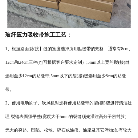
玻纤应力吸收带施工工艺
：
1、根据路面裂(接】缝的宽度选择所用贴缝带的规格，通常有8cm、
12cm和24cm三
种(也可根据客户要求定制）;5mm以上宽的裂(接)缝
选用至少12cm的贴缝带;5mm以下的裂(接)缝选用至少8cm的贴缝
带。
2、使用电动刷子、吹风机对选择使用贴缝带的裂(接}缝进行清洁处
理.裂缝表面须
平整(宽度大于5mm的裂缝须先灌注高分子密封胶）.
无大的突起、凹陷、松散、碎石或油痕、油脂及其它污物;如有较大