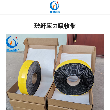
网站首页
贴缝带
玻纤应力吸收带
抗裂贴
高分子道路密封胶
双面贴
网裂贴