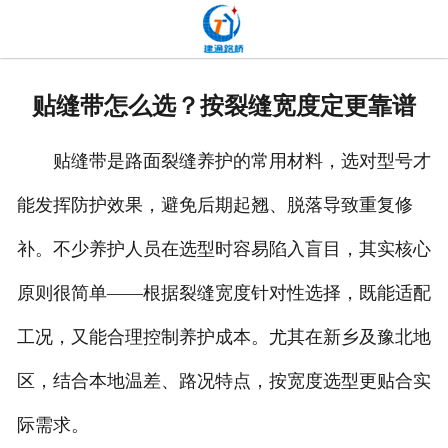
网站首页
关于我们
贴缝带怎么选？按裂缝宽度定更靠谱
产品中心
贴缝带是路面裂缝养护的常用材料，选对型号才
新闻中心
能发挥防护效果，避免后期起翘、脱落导致重复修
发货现场
补。不少养护人员在选型时容易陷入盲目，其实核心
工程案例
原则很简单——根据裂缝宽度针对性选择，既能适配
厂容厂貌
工况，又能合理控制养护成本。尤其在新乡及豫北地
区，结合本地温差、路况特点，按宽度选型更贴合实
联系我们
际需求。