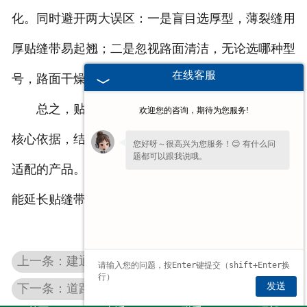
化。同时避开两大误区：一是盲目选厚型，薄裂缝用
厚贴缝带易起翘；二是忽视路面清洁，无论选哪种型
在线客服
号，路面干燥无杂物才能够确保粘结效果。
总之，贴缝带选型无需复杂判断，以裂缝宽度为
欢迎您的咨询，期待为您服务!
核心依据，结合路段荷载、本地气候微调，就能选到
您好呀～很高兴为您服务！😊 有什么问
题都可以跟我说哦。
适配的产品。科学选型不仅能提升路面养护效果，还
请问您是想了解产品详情、报价，还是售
能延长贴缝带使用寿命，减少后期养护投入。
后相关问题呢？
上一条：建通路桥：专注贴缝带、密封胶研发 提升道路耐久性
发送
下一条：道路密封胶脱落原因？这几点要避开