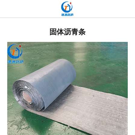
网站首页
贴缝带
固体沥青条
抗裂贴
高分子道路密封胶
双面贴
网裂贴