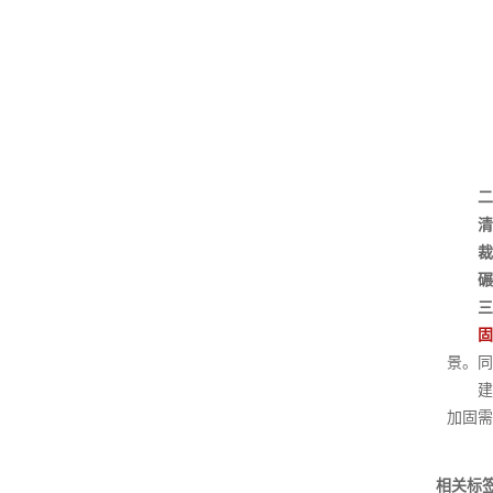
二
清
裁
碾
三
固
景。同
建通
加固需
相关标签