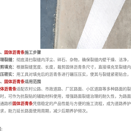
、
固体沥青条
施工步骤
理裂缝：
彻底清扫裂缝内浮尘、碎石、杂物，确保裂缝内壁干燥、洁净，
剪填充：
根据裂缝宽度、长度，裁剪固体沥青条尺寸，直接填充至裂缝内
压密实：
用工具对填充后的沥青条进行碾压压实，使其与裂缝紧密贴合，
、
固体沥青条
适用范围
体沥青条
适配农村公路、市政道路、厂区路面、小区道路等多种路面的裂
时，可作为抗裂贴的辅助材料使用，增强路面裂缝治理的耐久性，为路面
路桥
固体沥青条
凭借稳定的产品性能与方便的施工流程，成为道路养护
求，助力延长路面使用周期，减少后期养护频次。
: