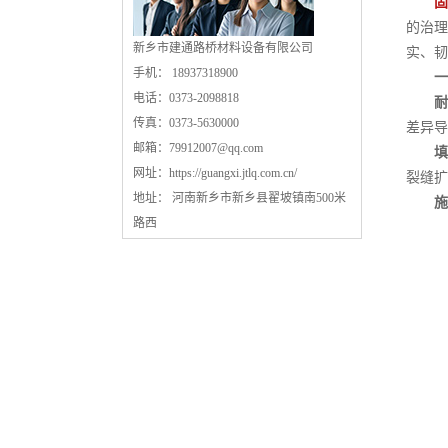
固
的治理
新乡市建通路桥材料设备有限公司
实、韧
手机： 18937318900
一
电话：0373-2098818
耐
传真：0373-5630000
差异导
邮箱：
79912007@qq.com
填
网址：
https://guangxi.jtlq.com.cn/
裂缝扩
地址： 河南新乡市新乡县翟坡镇南500米
施
路西