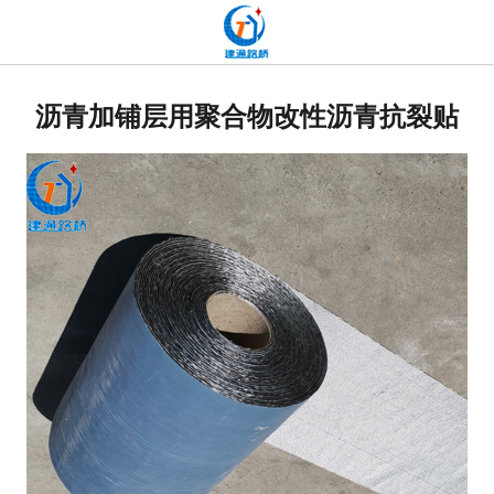
网站首页
贴缝带
沥青加铺层用聚合物改性沥青抗裂贴
抗裂贴
高分子道路密封胶
双面贴
网裂贴