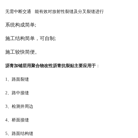
无需中断交通
能有效对放射性裂缝及分叉裂缝进行
系统构成简单
;
施工结构简单，可自制
;
施工较快简便。
沥青加铺层用聚合物改性沥青抗裂贴
主要应用于
：
1
、路面裂缝
2
、路中接缝
3
、检测井周边
4
、桥面接缝
5
、路面结构缝