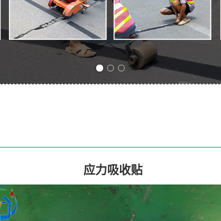
Previous slide
Next slide
应力吸收贴