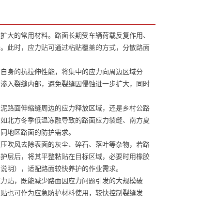
扩大的常用材料。路面长期受车辆荷载反复作用、
全。此时，应力贴可通过粘贴覆盖的方式，分散路面
自身的抗拉伸性能，将集中的应力向周边区域分
质渗入裂缝内部，避免裂缝因侵蚀进一步扩大，同时
泥路面伸缩缝周边的应力释放区域，还是乡村公路
，如北方冬季低温冻融导致的路面应力裂缝、南方夏
不同地区路面的防护需求。
压吹风去除表面的灰尘、碎石、落叶等杂物，若路
保护层后，将其平整粘贴在目标区域，必要时用橡胶
品说明），适配路面较快养护的作业需求。
力贴，既能减少路面因应力问题引发的大规模破
力贴也可作为应急防护材料使用，较快控制裂缝发