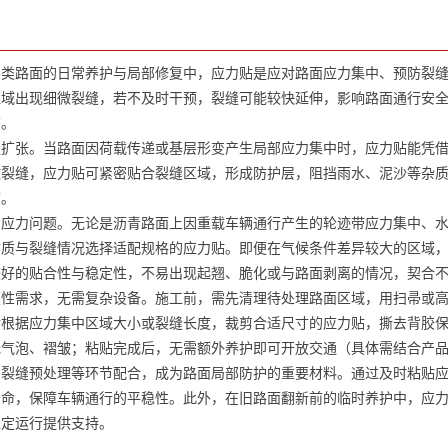
路面的日常养护与局部修复中，应力贴是应对路面应力集中、预防裂缝
区域出现细微裂缝，若不及时干预，裂缝可能较快延伸，影响路面通行安
态。
张。当路面因荷载传递或基层形变产生局部应力集中时，应力贴能凭借
微裂缝，应力贴可紧密贴合裂缝区域，形成防护层，阻挡雨水、泥沙等杂
度。
力问题。无论是沥青路面上因重载车辆通行产生的轮迹带应力集中、水
材质与裂缝情况选择适配规格的应力贴。即便在气候条件差异较大的区域
较好的贴合性与稳定性，不易出现起翘、脆化或与路面剥离的情况，契合
需求，无需复杂设备。施工前，需先清理待处理路面区域，用扫帚或高
后根据应力集中区域大小或裂缝长度，裁剪合适尺寸的应力贴，撕去背胶
无气泡、褶皱；粘贴完成后，无需额外养护即可开放交通（具体需结合产
缝预处理等环节配合，成为路面局部防护的重要材料。通过及时粘贴应
寿命，保障车辆通行的平稳性。此外，在旧路面翻新前的临时养护中，应
稳定运行提供支持。