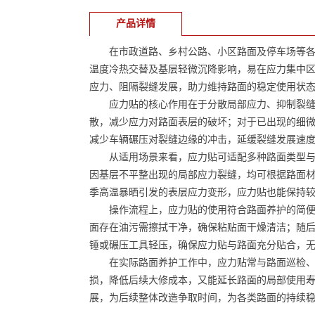
产品详情
在市政道路、乡村公路、小区路面及停车场等各类
温度冷热交替及基层轻微沉降影响，易在应力集中
应力、阻隔裂缝发展，助力维持路面的稳定使用状
应力贴的核心作用在于分散局部应力、抑制裂缝扩
散，减少应力对路面表层的破坏；对于已出现的细
减少车辆碾压对裂缝边缘的冲击，延缓裂缝发展速
从适用场景来看，应力贴可适配多种路面类型与应
因基层不平整出现的局部应力裂缝，均可根据路面
季高温暴晒引发的表层应力变形，应力贴也能保持
操作流程上，应力贴的使用符合路面养护的简便性
面存在油污需擦拭干净，确保粘贴面干燥清洁；随
锤或碾压工具轻压，确保应力贴与路面充分贴合，
在实际路面养护工作中，应力贴常与路面巡检、裂
损，降低后续大修成本，又能延长路面的局部使用
展，为后续整体改造争取时间，为各类路面的持续