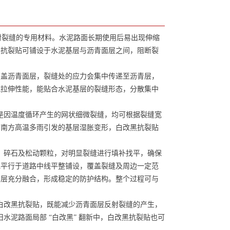
射裂缝的专用材料。水泥路面长期使用后易出现伸缩
黑抗裂贴可铺设于水泥基层与沥青面层之间，阻断裂
盖沥青面层，裂缝处的应力会集中传递至沥青层，
抗拉伸性能，能贴合水泥基层的裂缝形态，分散集中
是因温度循环产生的网状细微裂缝，均可根据裂缝宽
、南方高温多雨引发的基层湿胀变形，白改黑抗裂贴
、碎石及松动颗粒，对明显裂缝进行填补找平，确保
或平行于道路中线平整铺设，覆盖裂缝及周边一定范
青层充分融合，形成稳定的防护结构。整个过程可与
白改黑抗裂贴，既能减少沥青面层反射裂缝的产生，
水泥路面局部 “白改黑” 翻新中，白改黑抗裂贴也可