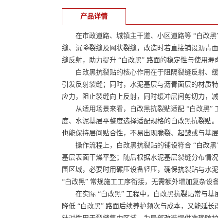
产品详情
在市政道路、城镇主干道、小区道路等 “白改黑
缝、沉降裂缝及网状裂缝，改造时若直接铺设沥青
缝反射，助力提升 “白改黑” 路面的稳定性与使用寿
白改黑抗裂贴的核心作用在于阻隔裂缝反射、缓冲
引发反射裂缝；同时，水泥基层与沥青面层的材质
应力，阻止裂缝向上反射，同时缓冲层间剪切力，
从适用场景来看，白改黑抗裂贴适配 “白改黑” 
度、水泥基层平整度选择适配规格的白改黑抗裂贴
也能保持层间贴合性，不易出现脆裂、起皱或与基层 /
操作流程上，白改黑抗裂贴的铺设符合 “白改黑”
基层表面干燥平整；随后根据水泥基层裂缝分布情
围区域，必要时用碾压设备轻压，确保抗裂贴与水
“白改黑” 常规施工工序衔接，无需额外增加复杂设
在实际 “白改黑” 工程中，白改黑抗裂贴常与基
降低 “白改黑” 路面后续养护频次与成本，又能延