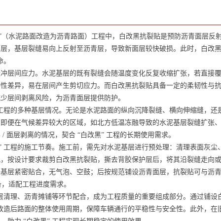
”（水泥路面改造为沥青路面）工程中，白改黑抗裂贴是预防沥青面层反
面层，基层裂缝易向上反射至沥青层，导致新面层较快破损。此时，白改
命。
层间应力。水泥基层的既有裂缝会随温度变化反复收缩扩张，若直接覆
特性差异，易在层间产生剪切应力。而白改黑抗裂贴具备一定的柔韧性与
减少层间剥离风险，为沥青面层提供防护。
工程的多种基层情况。无论是水泥路面的纵向沉降裂缝、横向伸缩缝，还
。即便在气候差异较大的区域，如北方低温冻融导致的水泥基层裂缝扩张
 面层剥离的情况，契合 “白改黑” 工程的长期使用需求。
 工程的施工节奏。施工前，需先对水泥基层进行预处理：清理表面灰尘
况，按设计要求裁剪白改黑抗裂贴，撕去背胶保护层后，将其沿裂缝走向
泥基层紧密贴合，无气泡、空鼓；后按规范铺设沥青面层，抗裂贴可与沥
备，适配工程进度需求。
层清理、沥青摊铺等环节配合，成为工程质量的重要组成部分。通过铺设
长改造后路面的整体使用周期，保障车辆通行的平稳性与安全性。此外，在旧