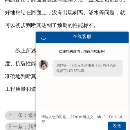
好地粘结在路面上，没有出现剥离、渗水等问题，就
可以初步判断其达到了预期的性能标准。
在线客服
综上所述，通过综合考量抗裂贴的外观、粘结强
欢迎您的咨询，期待为您服务!
度、抗裂性能、防水性能和耐久性等方面，能够较为
您好呀～很高兴为您服务！😊 有什么问
题都可以跟我说哦。
准确地判断其是否达到了预期的性能标准，从而保障
工程质量和道路的使用寿命。
上一条：道路密封胶的长期使用成本效益如何？与传统道路维护材料相比有何优势？
发送
下一条：新型抗裂贴在材料和性能上有哪些改进？