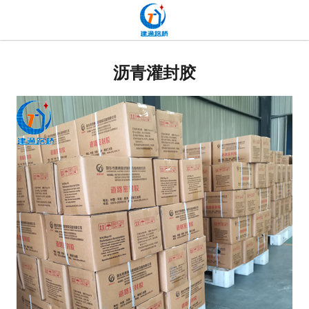
网站首页
贴缝带
沥青灌封胶
抗裂贴
高分子道路密封胶
双面贴
网裂贴