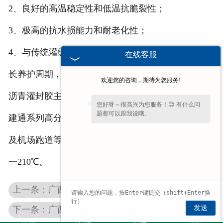
2、良好的高温稳定性和低温抗脆裂性；
3、极高的抗水损能力和耐老化性；
4、与传统灌缝料相比，方便耐用、节能，能有效延
在线客服
长养护周期，减少养护次数。
欢迎您的咨询，期待为您服务!
沥青灌封胶主要应用：
您好呀～很高兴为您服务！😊 有什么问
题都可以跟我说哦。
建通系列高分子密封胶用于水泥、沥青、混凝土路面
及机场跑道等路面裂缝修补及处理。使用温度:185℃
一210℃。
上一条：广西路面灌封胶
发送
下一条：广西沥青路面贴