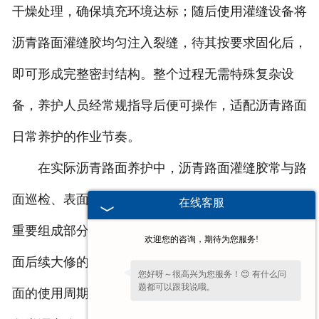
干燥处理，确保填充环境达标；随后使用灌缝设备将
沥青路面灌缝胶均匀注入裂缝，待其按要求固化后，
即可形成完整密封结构。整个过程无需特殊复杂设
备，养护人员经常规指导后便可操作，适配沥青路面
日常养护的作业节奏。
在实际沥青路面养护中，沥青路面灌缝胶常与路
面巡检、表面维护等环节配合，成为沥青路面养护的
在线客服
重要组成部分。通过及时填充裂缝，既能减少沥青路
欢迎您的咨询，期待为您服务!
面后续大修的频率，降低养护成本，又能延长沥青路
您好呀～很高兴为您服务！😊 有什么问
题都可以跟我说哦。
面的使用周期，保障车辆通行的平稳性与安全性，为