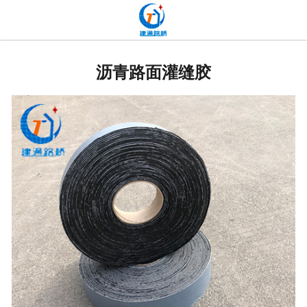
网站首页
贴缝带
沥青路面灌缝胶
抗裂贴
高分子道路密封胶
双面贴
网裂贴