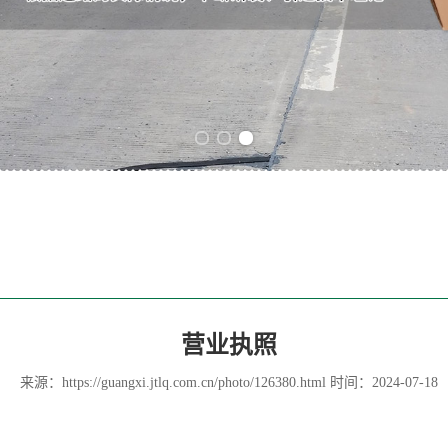
Previous slide
Next slide
营业执照
来源：
https://guangxi.jtlq.com.cn/photo/126380.html
时间：2024-07-18