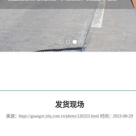
Previous slide
Next slide
发货现场
来源：
https://guangxi.jtlq.com.cn/photo/126323.html
时间：2023-08-29