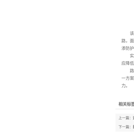
该方
路，面
渗防护
实际
应降低
路面网
一方案
力。
相关标签
上一篇：
下一篇：