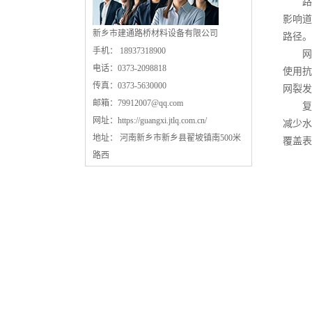
路面
影响道
新乡市建通路桥材料设备有限公司
路径。
手机： 18937318900
网裂
电话：0373-2098818
使用抗
传真：0373-5630000
网裂发
邮箱：
79912007@qq.com
复合
网址：
https://guangxi.jtlq.com.cn/
减少水
地址： 河南新乡市新乡县翟坡镇南500米
覆盖表
路西