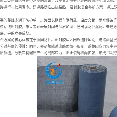
网裂是道路养护中常见的病害，数据显示部分路段网裂面积年增 20%
路通行与使用寿命。建通路桥推出抗裂贴 + 密封胶复合养护方案，通过
的蔓延多源于防护单一。路面长期受车辆荷载、温度交替、雨水侵蚀等
裂贴或密封胶，难以兼顾表层封闭与深层加固，易出现防护漏洞。普通方
展，导致病害反复。
方案的核心优势在于协同防护。密封胶深入网裂缝隙填充，与路面基层
分对基层的侵蚀；同时，密封胶能适应路面微小形变，避免因应力集中导
层裂缝，分散车辆碾压产生的局部应力，阻止裂缝横向扩张，形成 “深层封堵