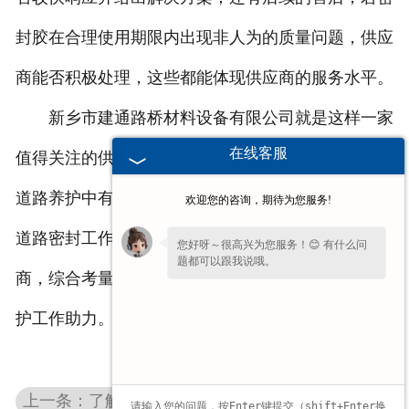
封胶在合理使用期限内出现非人为的质量问题，供应
商能否积极处理，这些都能体现供应商的服务水平。
新乡市建通路桥材料设备有限公司就是这样一家
在线客服
值得关注的供应商，其生产的高分子道路密封胶，在
道路养护中有着不错的应用，从产品到服务，都能为
欢迎您的咨询，期待为您服务!
道路密封工作提供有力支持。选择道路密封胶供应
您好呀～很高兴为您服务！😊 有什么问
题都可以跟我说哦。
商，综合考量这些方面，才能选到合适的，为道路养
您的
【手机】
多少？我稍后让业务经理给
护工作助力。
您回电话！
上一条：了解这款高分子路面贴缝带，给道路养护新方案