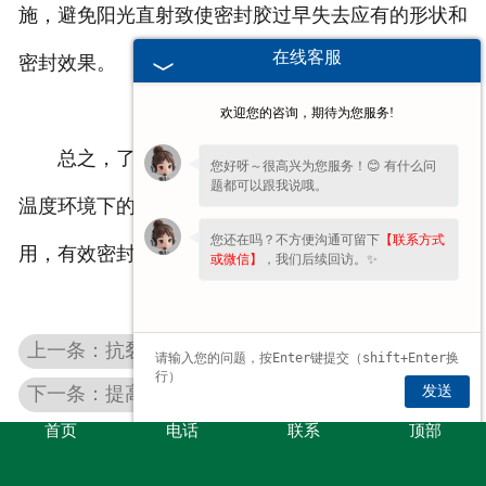
施，避免阳光直射致使密封胶过早失去应有的形状和
在线客服
密封效果。
欢迎您的咨询，期待为您服务!
总之，了解道路密封胶施工温度范围并掌握不同
您好呀～很高兴为您服务！😊 有什么问
题都可以跟我说哦。
温度环境下的施工要点，才能保障密封胶充分发挥作
您还在吗？不方便沟通可留下
【联系方式
用，有效密封路面裂缝，延长道路使用寿命。
或微信】
，我们后续回访。✨
上一条：抗裂贴在应对动荷载作用下的裂缝抑制机理是什么？
发送
下一条：提高贴缝带抗穿刺性能以应对路面尖锐物破坏的方法
首页
电话
联系
顶部